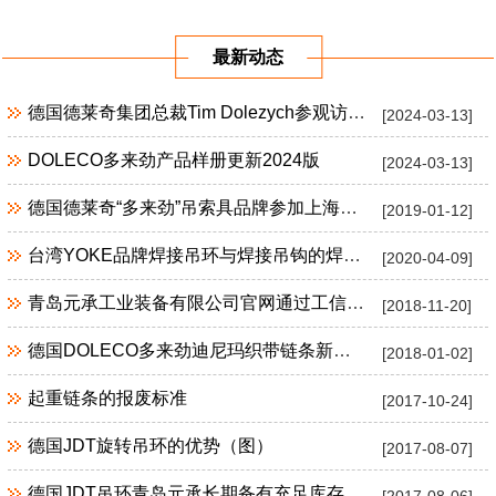
应用案例
例
例
最新动态
德国德莱奇集团总裁Tim Dolezych参观访问青岛元承
[2024-03-13]
DOLECO多来劲产品样册更新2024版
[2024-03-13]
德国德莱奇“多来劲”吊索具品牌参加上海宝马展
[2019-01-12]
台湾YOKE品牌焊接吊环与焊接吊钩的焊接说明
[2020-04-09]
青岛元承工业装备有限公司官网通过工信部备案
[2018-11-20]
德国DOLECO多来劲迪尼玛织带链条新品上市
[2018-01-02]
起重链条的报废标准
[2017-10-24]
德国JDT旋转吊环的优势（图）
[2017-08-07]
德国JDT吊环青岛元承长期备有充足库存
[2017-08-06]