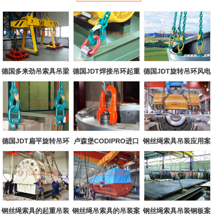
德国多来劲吊索具吊梁
德国JDT焊接吊环起重
德国JDT旋转吊环风电
配永磁起重...
吊装案例
行业吊装案...
德国JDT扁平旋转吊环
卢森堡CODIPRO进口
钢丝绳索具吊装应用案
吊装案例
旋转吊环应用...
例
钢丝绳索具的起重吊装
钢丝绳吊索具的吊装案
钢丝绳索具吊装钢板案