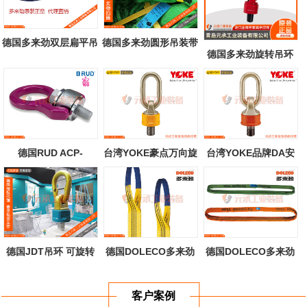
德国多来劲双层扁平吊
德国多来劲圆形吊装带
德国多来劲旋转吊环
环吊装带
80级可定制
德国RUD ACP-
台湾YOKE豪点万向旋
台湾YOKE品牌DA安
TURNADO吊环 路德
转吊环公制螺...
全万向旋转吊环...
A...
德国JDT吊环 可旋转
德国DOLECO多来劲
德国DOLECO多来劲
吊环 青岛元...
扁平吊装带
圆形吊装带
客户案例