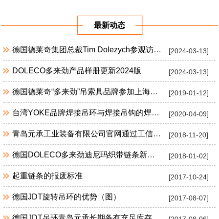
应用案例
例
例
最新动态
德国德莱奇集团总裁Tim Dolezych参观访问青岛元承
[2024-03-13]
DOLECO多来劲产品样册更新2024版
[2024-03-13]
德国德莱奇“多来劲”吊索具品牌参加上海宝马展
[2019-01-12]
台湾YOKE品牌焊接吊环与焊接吊钩的焊接说明
[2020-04-09]
青岛元承工业装备有限公司官网通过工信部备案
[2018-11-20]
德国DOLECO多来劲迪尼玛织带链条新品上市
[2018-01-02]
起重链条的报废标准
[2017-10-24]
德国JDT旋转吊环的优势（图）
[2017-08-07]
德国JDT吊环青岛元承长期备有充足库存
[2017-08-06]