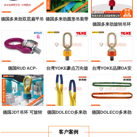
德国多来劲双层扁平吊
德国多来劲圆形吊装带
德国多来劲旋转吊环
环吊装带
80级可定制
德国RUD ACP-
台湾YOKE豪点万向旋
台湾YOKE品牌DA安
TURNADO吊环 路德
转吊环公制螺...
全万向旋转吊环...
A...
德国JDT吊环 可旋转
德国DOLECO多来劲
德国DOLECO多来劲
吊环 青岛元...
扁平吊装带
圆形吊装带
客户案例