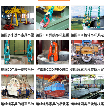
德国多来劲吊索具吊梁
德国JDT焊接吊环起重
德国JDT旋转吊环风电
配永磁起重...
吊装案例
行业吊装案...
德国JDT扁平旋转吊环
卢森堡CODIPRO进口
钢丝绳索具吊装应用案
吊装案例
旋转吊环应用...
例
钢丝绳索具的起重吊装
钢丝绳吊索具的吊装案
钢丝绳索具吊装钢板案